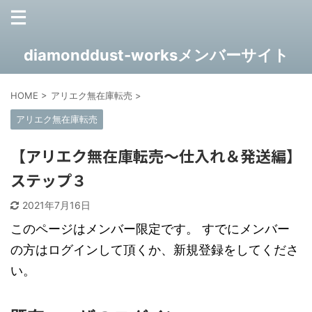
diamonddust-worksメンバーサイト
HOME
>
アリエク無在庫転売
>
アリエク無在庫転売
【アリエク無在庫転売〜仕入れ＆発送編】
ステップ３
2021年7月16日
このページはメンバー限定です。 すでにメンバー
の方はログインして頂くか、新規登録をしてくださ
い。