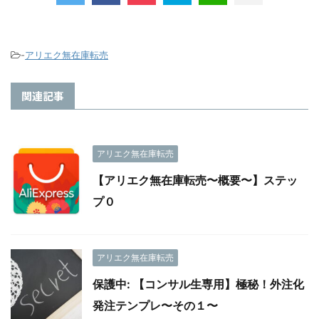
-
アリエク無在庫転売
関連記事
アリエク無在庫転売
【アリエク無在庫転売〜概要〜】ステッ
プ０
アリエク無在庫転売
保護中: 【コンサル生専用】極秘！外注化
発注テンプレ〜その１〜