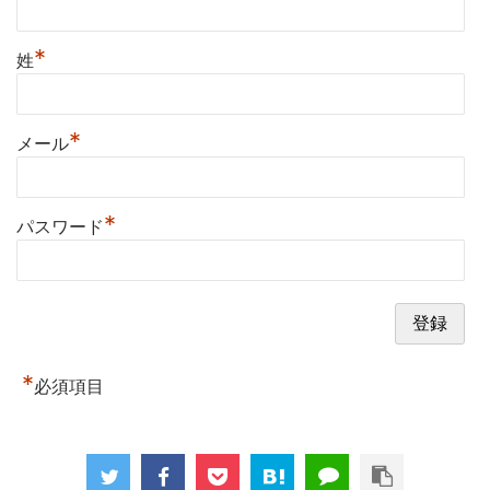
*
姓
*
メール
*
パスワード
*
必須項目